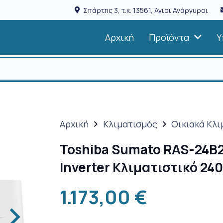
Σπάρτης 3, τ.κ. 13561, Άγιοι Ανάργυροι
Αρχική
Προϊόντα
Υ
Αρχική
Κλιματισμός
Οικιακά Κλι
Toshiba Sumato RAS-24B
Inverter Κλιματιστικό 24
1.173,00
€