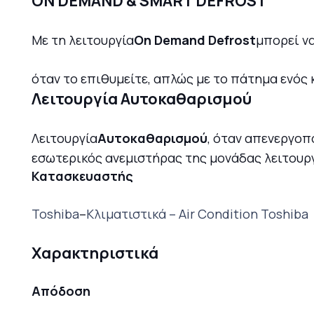
ON DEMAND & SMART DEFROST
Mε τη λειτουργία
On Demand Defrost
μπορεί ν
όταν το επιθυμείτε, απλώς με το πάτημα ενός 
Λειτουργία Αυτοκαθαρισμού
Λειτουργία
Αυτοκαθαρισμού
, όταν απενεργοπ
εσωτερικός ανεμιστήρας της μονάδας λειτουργ
Κατασκευαστής
Toshiba
–
Κλιματιστικά – Air Condition Toshiba
Χαρακτηριστικά
Απόδοση