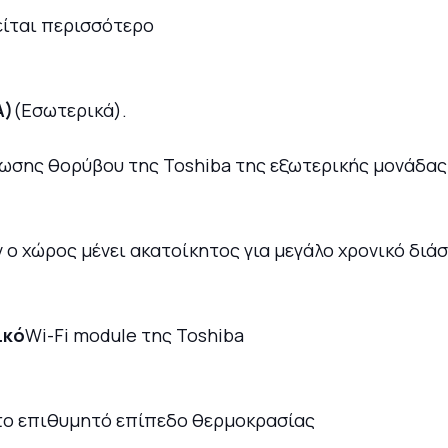
είται περισσότερο
A)
(Εσωτερικά).
ίωσης θορύβου της Toshiba της εξωτερικής μονάδας γ
ν ο χώρος μένει ακατοίκητος για μεγάλο χρονικό διά
ικό
Wi-Fi module της Toshiba
 το επιθυμητό επίπεδο θερμοκρασίας