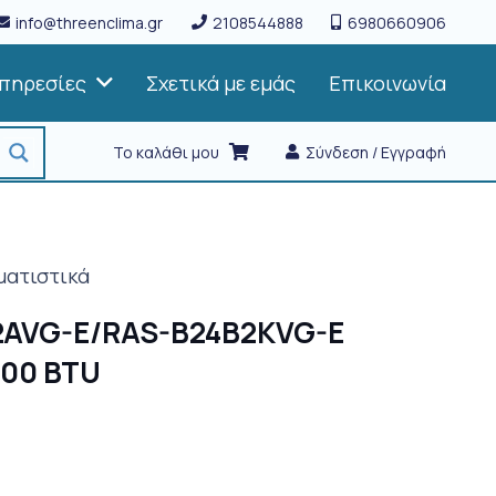
info@threenclima.gr
2108544888
6980660906
πηρεσίες
Σχετικά με εμάς
Επικοινωνία
Το καλάθι μου
Σύνδεση / Εγγραφή
ματιστικά
2AVG-E/RAS-B24B2KVG-E
000 BTU