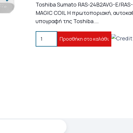
Toshiba Sumato RAS-24B2AVG-E/RAS
MAGIC COIL Η πρωτοποριακή, αυτοκαθ
υπογραφή της Toshiba.…
Toshiba
Προσθήκη στο καλάθι
Sumato
RAS-
24B2AVG-
E/RAS-
B24B2KVG-
E
Inverter
Κλιματιστικό
24000
BTU
ποσότητα