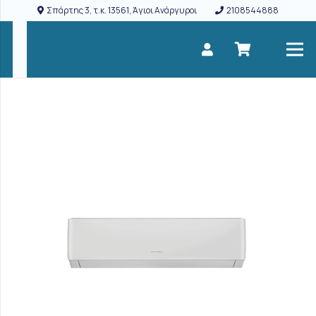
Σπάρτης 3, τ.κ. 13561, Άγιοι Ανάργυροι
2108544888