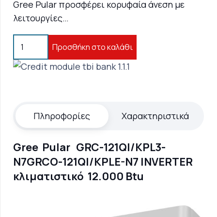
Gree Pular προσφέρει κορυφαία άνεση με
λειτουργίες…
Gree
Προσθήκη στο καλάθι
Pular
GRC-
121QI/KPL3-
N7GRCO-
121QI/KPLE-
Πληροφορίες
Χαρακτηριστικά
N7
INVERTER
Gree Pular GRC-121QI/KPL3-
κλιματιστικό
N7GRCO-121QI/KPLE-N7 INVERTER
12.000
κλιματιστικό 12.000 Btu
Btu
ποσότητα