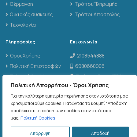
Θέρμανση
Τρόποι Πληρωμής
Οικιακές συσκευές
Τρόποι Αποστολής
Τεχνολογία
Πληροφορίες
Επικοινωνία
Όροι Χρήσης
2108544888
Πολιτική Επιστροφών
6980660906
Πολιτική Cookies
Σπάρτης 3, τ.κ. 13561,
Άγιοι Ανάργυροι
Πολιτική Απορρήτου - Όροι Χρήσης
info@threenclima.gr
Για την καλύτερη εμπειρία περιήγησης στον ιστότοπο μας
χρησιμοποιούμε cookies. Πατώντας το κουμπί "Αποδοχή"
αποδέχεστε τη χρήση των cookies στον ιστότοπο
©
2026
THREE N CLIMA
| www.threenclima.gr | All
μας.
Πολιτική Cookies
Rights Reserved
Απόρριψη
Αποδοχή
Designed and Developed by ACM Digital