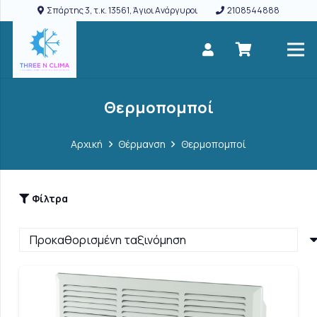
Σπάρτης 3, τ.κ. 13561, Άγιοι Ανάργυροι
2108544888
Θερμοπομποί
Αρχική
Θέρμανση
Θερμοπομποί
Φίλτρα