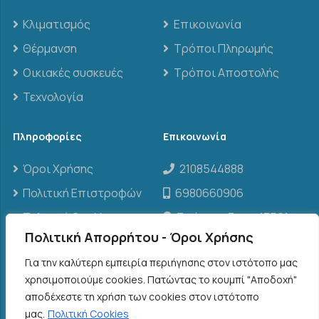
Κλιματισμός
Επικοινωνία
Θέρμανση
Τρόποι Πληρωμής
Οικιακές συσκευές
Τρόποι Αποστολής
Τεχνολογία
Πληροφορίες
Επικοινωνία
Όροι Χρήσης
2108544888
Πολιτική Επιστροφών
6980660906
Πολιτική Cookies
Σπάρτης 3, τ.κ. 13561,
Άγιοι Ανάργυροι
Πολιτική Απορρήτου - Όροι Χρήσης
info@threenclima.gr
Για την καλύτερη εμπειρία περιήγησης στον ιστότοπο μας
χρησιμοποιούμε cookies. Πατώντας το κουμπί "Αποδοχή"
αποδέχεστε τη χρήση των cookies στον ιστότοπο
©
2026
THREE N CLIMA
| www.threenclima.gr | All
μας.
Πολιτική Cookies