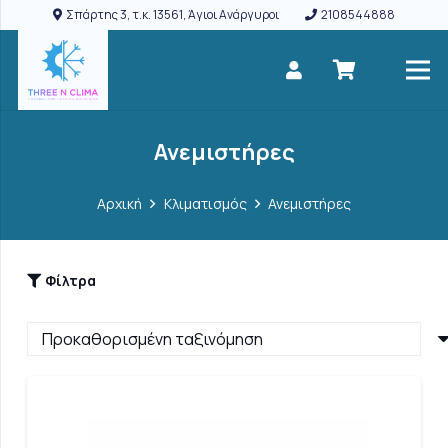
Σπάρτης 3, τ.κ. 13561, Άγιοι Ανάργυροι
2108544888
Ανεμιστήρες
Αρχική
Κλιματισμός
Ανεμιστήρες
Φίλτρα