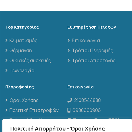
Top Κατηγορίες
Εξυπηρέτηση Πελατών
Κλιματισμός
Επικοινωνία
Θέρμανση
Τρόποι Πληρωμής
Οικιακές συσκευές
Τρόποι Αποστολής
Τεχνολογία
Πληροφορίες
Επικοινωνία
Όροι Χρήσης
2108544888
Πολιτική Επιστροφών
6980660906
Πολιτική Cookies
Σπάρτης 3, τ.κ. 13561,
Άγιοι Ανάργυροι
Πολιτική Απορρήτου - Όροι Χρήσης