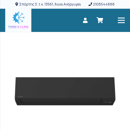
Σπάρτης 3, τ.κ. 13561, Άγιοι Ανάργυροι
2108544888