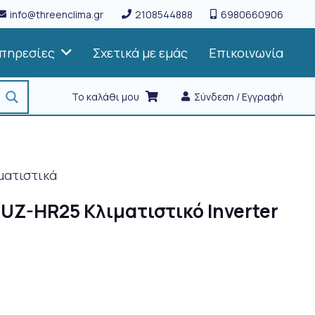
info@threenclima.gr
2108544888
6980660906
πηρεσίες
Σχετικά με εμάς
Επικοινωνία
Το καλάθι μου
Σύνδεση / Εγγραφή
ματιστικά
MUZ-HR25 Κλιματιστικό Inverter