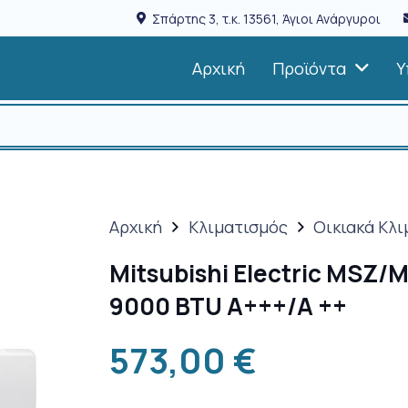
Σπάρτης 3, τ.κ. 13561, Άγιοι Ανάργυροι
Αρχική
Προϊόντα
Υ
Αρχική
Κλιματισμός
Οικιακά Κλι
Mitsubishi Electric MSZ/
9000 BTU A+++/A ++
573,00
€