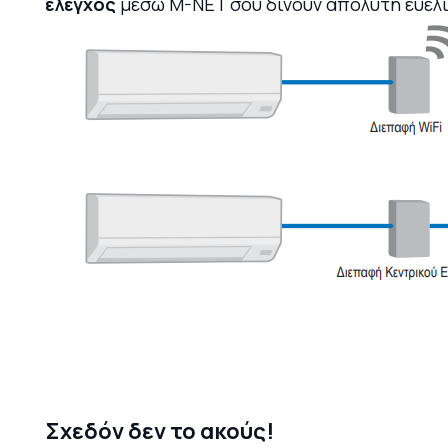
έλεγχος
μέσω M-NET σού δίνουν απόλυτη ευελιξ
Σχεδόν δεν το ακούς!