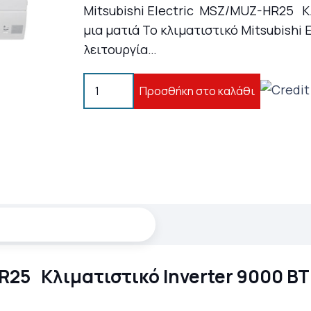
Mitsubishi Electric MSZ/MUZ-HR25 Κλ
μια ματιά Το κλιματιστικό Mitsubishi 
λειτουργία…
Mitsubishi
Προσθήκη στο καλάθι
Electric
MSZ/MUZ-
HR25
Κλιματιστικό
Inverter
9000
BTU
A+++/A
++
R25 Κλιματιστικό Inverter 9000 B
ποσότητα