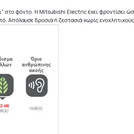
ι” στο φόντο. Η Mitsubishi Electric έχει φροντίσει ώ
οιχτό. Απόλαυσε δροσιά ή ζεστασιά χωρίς ενοχλητικού