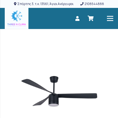
Σπάρτης 3, τ.κ. 13561, Άγιοι Ανάργυροι
2108544888