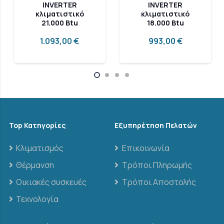
INVERTER
INVERTER
κλιματιστικό
κλιματιστικό
21.000 Btu
18.000 Btu
1.093,00
€
993,00
€
Top Κατηγορίες
Εξυπηρέτηση Πελατών
Κλιματισμός
Επικοινωνία
Θέρμανση
Τρόποι Πληρωμής
Οικιακές συσκευές
Τρόποι Αποστολής
Τεχνολογία