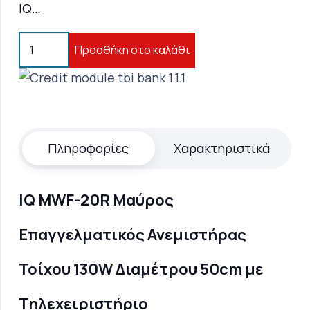
IQ…
IQ
Προσθήκη στο καλάθι
MWF-
20R
Μαύρος
Επαγγελματικός
Ανεμιστήρας
Πληροφορίες
Χαρακτηριστικά
Τοίχου
130W
Διαμέτρου
IQ MWF-20R Μαύρος
50cm
Επαγγελματικός Ανεμιστήρας
με
Τηλεχειριστήριο
Τοίχου 130W Διαμέτρου 50cm με
ποσότητα
Τηλεχειριστήριο