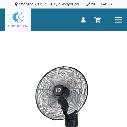
Σπάρτης 3, τ.κ. 13561, Άγιοι Ανάργυροι
2108544888