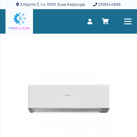
Σπάρτης 3, τ.κ. 13561, Άγιοι Ανάργυροι
2108544888