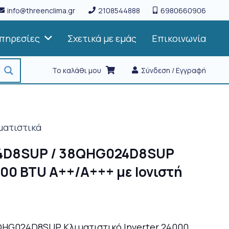
info@threenclima.gr
2108544888
6980660906
πηρεσίες
Σχετικά με εμάς
Επικοινωνία
Το καλάθι μου
Σύνδεση / Εγγραφή
ματιστικά
24D8SUP / 38QHG024D8SUP
000 BTU A++/A+++ με Ιονιστή
QHG024D8SUP Κλιματιστικό Inverter 24000