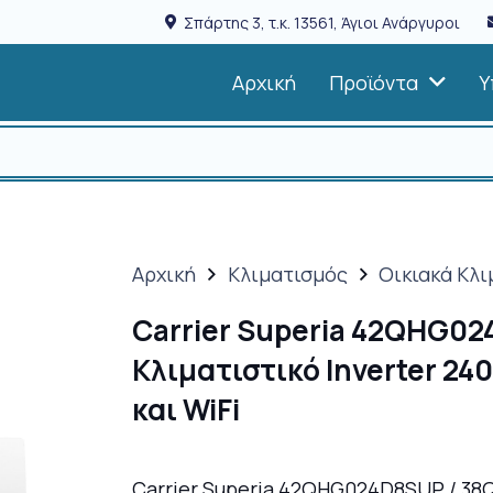
Σπάρτης 3, τ.κ. 13561, Άγιοι Ανάργυροι
Αρχική
Προϊόντα
Υ
Αρχική
Κλιματισμός
Οικιακά Κλι
Carrier Superia 42QHG0
Κλιματιστικό Inverter 24
και WiFi
Carrier Superia 42QHG024D8SUP / 38