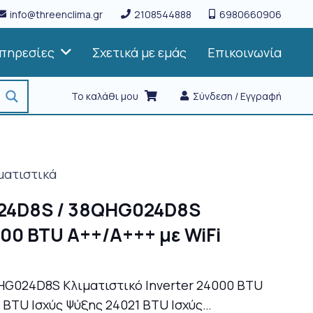
info@threenclima.gr
2108544888
6980660906
πηρεσίες
Σχετικά με εμάς
Επικοινωνία
Το καλάθι μου
Σύνδεση / Εγγραφή
ματιστικά
HG024D8S / 38QHG024D8S
000 BTU A++/A+++ με WiFi
8QHG024D8S Κλιματιστικό Inverter 24000 BTU
BTU Ισχύς Ψύξης 24021 BTU Ισχύς…