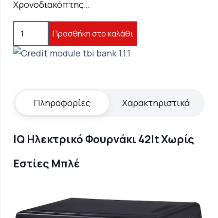
Χρονοδιακόπτης…
IQ
Προσθήκη στο καλάθι
KC-
1249
Ηλεκτρικό
Φουρνάκι
42lt
Πληροφορίες
Χαρακτηριστικά
Χωρίς
Εστίες
Μπλέ
IQ Ηλεκτρικό Φουρνάκι 42lt Χωρίς
ποσότητα
Εστίες Μπλέ