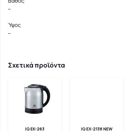
Βάθος
–
Ύψος
–
Σχετικά προϊόντα
IQ EK-263
IQ EX-2138 NEW