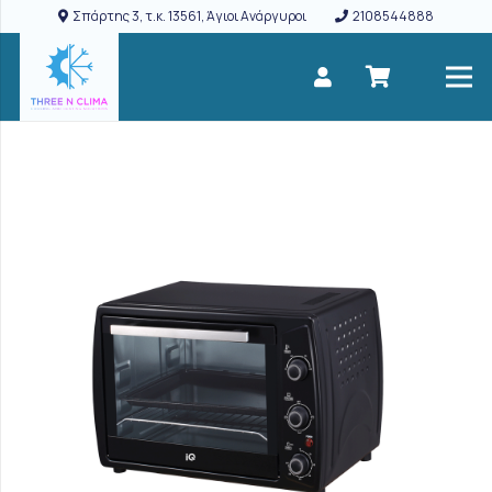
Σπάρτης 3, τ.κ. 13561, Άγιοι Ανάργυροι
2108544888