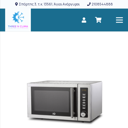
Σπάρτης 3, τ.κ. 13561, Άγιοι Ανάργυροι
2108544888