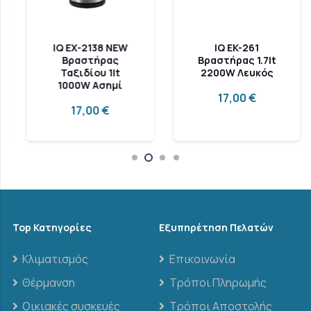
IQ EX-2138 NEW
IQ EK-261
Βραστήρας
Βραστήρας 1.7lt
Ταξιδίου 1lt
2200W Λευκός
1000W Ασημί
17,00
€
17,00
€
Top Κατηγορίες
Εξυπηρέτηση Πελατών
Κλιματισμός
Επικοινωνία
Θέρμανση
Τρόποι Πληρωμής
Οικιακές συσκευές
Τρόποι Αποστολής