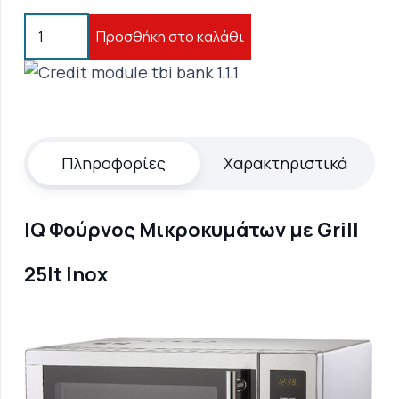
IQ
Προσθήκη στο καλάθι
KC-
1176
Φούρνος
Μικροκυμάτων
με
Πληροφορίες
Χαρακτηριστικά
Grill
25lt
Inox
IQ Φούρνος Μικροκυμάτων με Grill
Γκρί
25lt Inox
ποσότητα