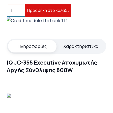
IQ
Προσθήκη στο καλάθι
JC-
355
Executive
Αποχυμωτής
Αργής
Πληροφορίες
Χαρακτηριστικά
Σύνθλιψης
800W
IQ JC-355 Executive Αποχυμωτής
ποσότητα
Αργής Σύνθλιψης 800W