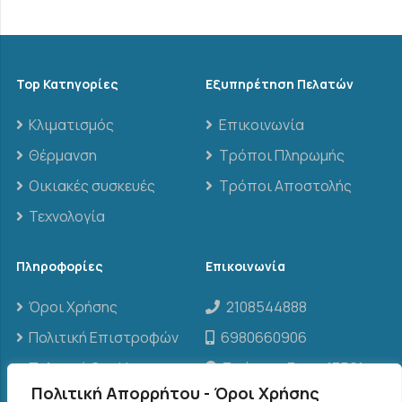
Top Κατηγορίες
Εξυπηρέτηση Πελατών
Κλιματισμός
Επικοινωνία
Θέρμανση
Τρόποι Πληρωμής
Οικιακές συσκευές
Τρόποι Αποστολής
Τεχνολογία
Πληροφορίες
Επικοινωνία
Όροι Χρήσης
2108544888
Πολιτική Επιστροφών
6980660906
Πολιτική Cookies
Σπάρτης 3, τ.κ. 13561,
Άγιοι Ανάργυροι
Πολιτική Απορρήτου - Όροι Χρήσης