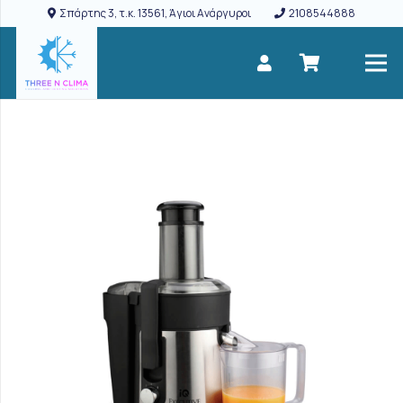
Σπάρτης 3, τ.κ. 13561, Άγιοι Ανάργυροι
2108544888