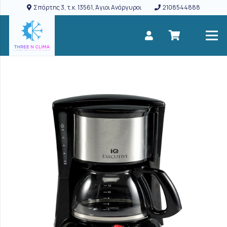
Σπάρτης 3, τ.κ. 13561, Άγιοι Ανάργυροι
2108544888