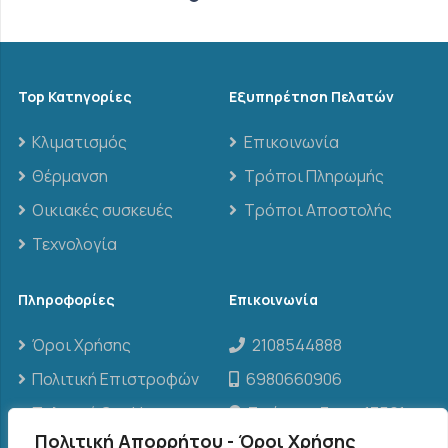
Top Κατηγορίες
Εξυπηρέτηση Πελατών
Κλιματισμός
Επικοινωνία
Θέρμανση
Τρόποι Πληρωμής
Οικιακές συσκευές
Τρόποι Αποστολής
Τεχνολογία
Πληροφορίες
Επικοινωνία
Όροι Χρήσης
2108544888
Πολιτική Επιστροφών
6980660906
Πολιτική Cookies
Σπάρτης 3, τ.κ. 13561,
Άγιοι Ανάργυροι
Πολιτική Απορρήτου - Όροι Χρήσης