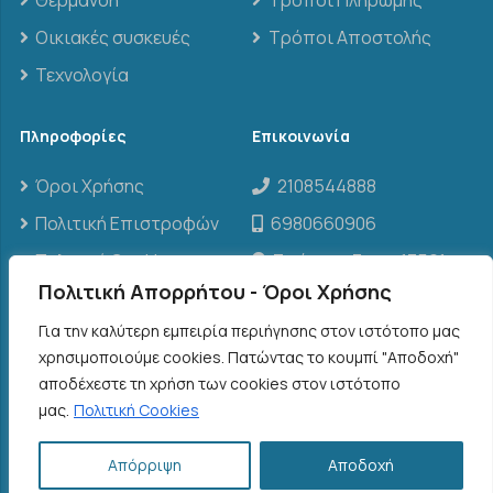
Οικιακές συσκευές
Τρόποι Αποστολής
Τεχνολογία
Πληροφορίες
Επικοινωνία
Όροι Χρήσης
2108544888
Πολιτική Επιστροφών
6980660906
Πολιτική Cookies
Σπάρτης 3, τ.κ. 13561,
Άγιοι Ανάργυροι
Πολιτική Απορρήτου - Όροι Χρήσης
info@threenclima.gr
Για την καλύτερη εμπειρία περιήγησης στον ιστότοπο μας
χρησιμοποιούμε cookies. Πατώντας το κουμπί "Αποδοχή"
αποδέχεστε τη χρήση των cookies στον ιστότοπο
©
2026
THREE N CLIMA
| www.threenclima.gr | All
μας.
Πολιτική Cookies
Rights Reserved
Απόρριψη
Αποδοχή
Designed and Developed by ACM Digital