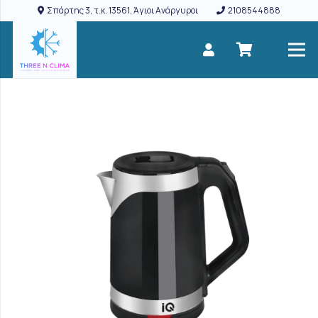
Σπάρτης 3, τ.κ. 13561, Άγιοι Ανάργυροι
2108544888