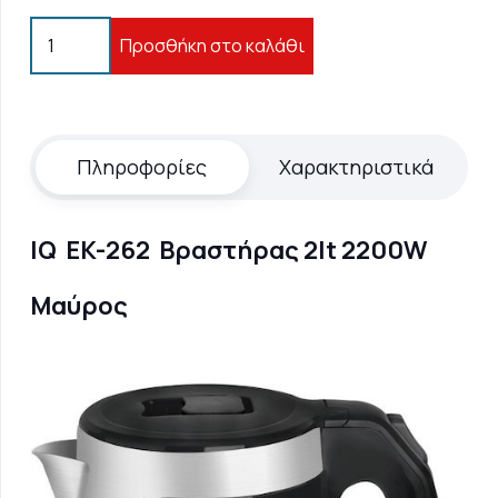
IQ
Προσθήκη στο καλάθι
EK-
262
Βραστήρας
2lt
Πληροφορίες
Χαρακτηριστικά
2200W
Μαύρος
IQ EK-262 Βραστήρας 2lt 2200W
ποσότητα
Μαύρος