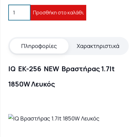
IQ
Προσθήκη στο καλάθι
EK-
256
NEW
Βραστήρας
Πληροφορίες
Χαρακτηριστικά
1.7lt
1850W
IQ EK-256 NEW Βραστήρας 1.7lt
Λευκός
ποσότητα
1850W Λευκός