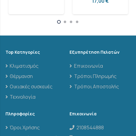
17,00
€
Top Κατηγορίες
Εξυπηρέτηση Πελατών
Κλιματισμός
Επικοινωνία
Θέρμανση
Τρόποι Πληρωμής
Οικιακές συσκευές
Τρόποι Αποστολής
Τεχνολογία
Πληροφορίες
Επικοινωνία
Όροι Χρήσης
2108544888