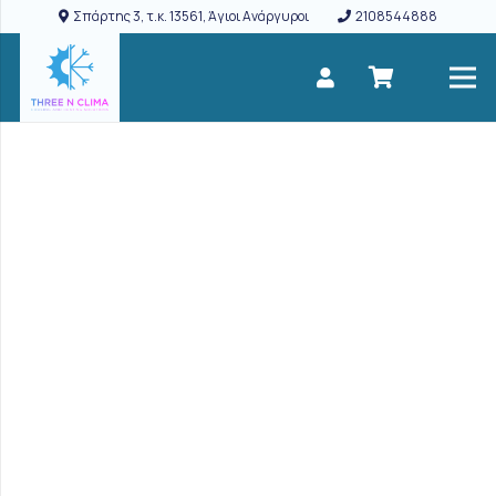
Σπάρτης 3, τ.κ. 13561, Άγιοι Ανάργυροι
2108544888