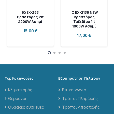
IQ EK-263
IQ EX-2138 NEW
Βραστήρας 2lt
Βραστήρας
2200W Ασημί
Ταξιδίου 1lt
1000W Ασημί
15,00
€
17,00
€
Top Κατηγορίες
Εξυπηρέτηση Πελατών
Κλιματισμός
Επικοινωνία
Θέρμανση
Τρόποι Πληρωμής
Οικιακές συσκευές
Τρόποι Αποστολής