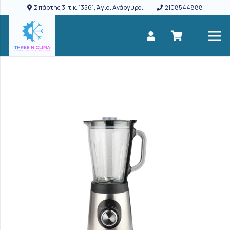
Σπάρτης 3, τ.κ. 13561, Άγιοι Ανάργυροι
2108544888