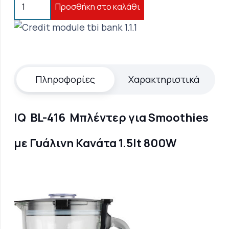
IQ
Προσθήκη στο καλάθι
BL-
416
Μπλέντερ
για
Smoothies
Πληροφορίες
Χαρακτηριστικά
με
Γυάλινη
Κανάτα
IQ BL-416 Μπλέντερ για Smoothies
1.5lt
με Γυάλινη Κανάτα 1.5lt 800W
800W
ποσότητα