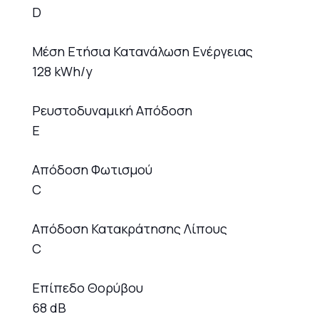
D
Μέση Ετήσια Κατανάλωση Ενέργειας
128 kWh/y
Ρευστοδυναμική Απόδοση
E
Απόδοση Φωτισμού
C
Απόδοση Κατακράτησης Λίπους
C
Επίπεδο Θορύβου
68 dB