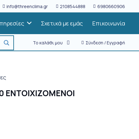
info@threenclima.gr
2108544888
6980660906
πηρεσίες
Σχετικά με εμάς
Επικοινωνία
Το καλάθι μου
Σύνδεση / Εγγραφή
νες
 60 ΕΝΤΟΙΧΙΖΟΜΕΝΟΙ
Η
τρέχουσα