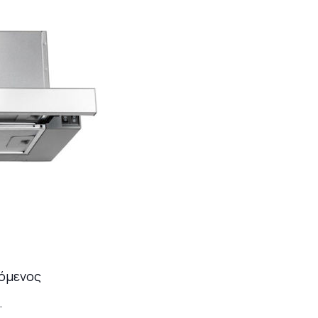
όμενος
.