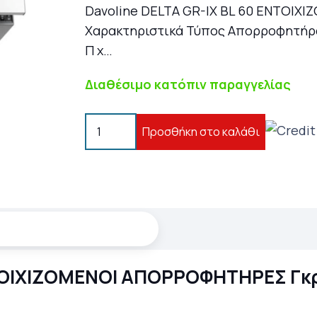
was:
Davoline DELTA GR-IX BL 60 ΕΝΤΟΙ
125,00 €.
Χαρακτηριστικά Τύπος Απορροφητήρα 
Π x…
Διαθέσιμο κατόπιν παραγγελίας
Davoline
Προσθήκη στο καλάθι
DELTA
GR-
IX
BL
60
ΕΝΤΟΙΧΙΖΟΜΕΝΟΙ
ΑΠΟΡΡΟΦΗΤΗΡΕΣ
ΕΝΤΟΙΧΙΖΟΜΕΝΟΙ ΑΠΟΡΡΟΦΗΤΗΡΕΣ Γκ
Γκρί
ποσότητα