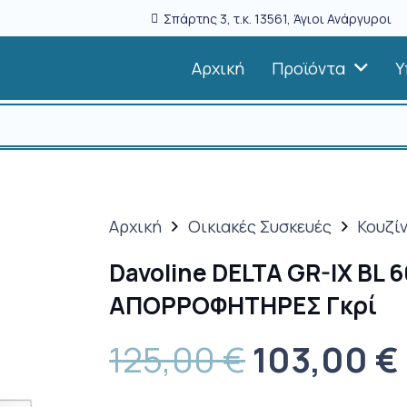
Σπάρτης 3, τ.κ. 13561, Άγιοι Ανάργυροι
Αρχική
Προϊόντα
Υ
Αρχική
Οικιακές Συσκευές
Κουζί
Davoline DELTA GR-IX BL
ΑΠΟΡΡΟΦΗΤΗΡΕΣ Γκρί
Original
125,00
€
103,00
€
price