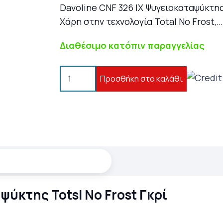
was:
Davoline CNF 326 IX Ψυγειοκαταψύκτης
539,00 €
Χάρη στην τεχνολογία Total No Frost,
Διαθέσιμο κατόπιν παραγγελίας
Davoline
Προσθήκη στο καλάθι
CNF
326
IX
Ψυγειοκαταψύκτης
Totsl
No
Frost
Γκρί
ψύκτης Totsl No Frost Γκρί
ποσότητα