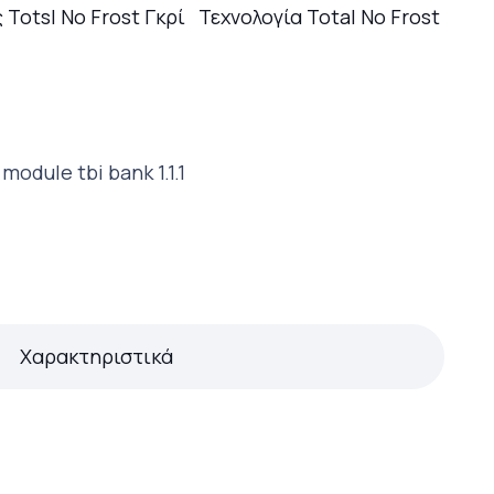
τιμή
 Totsl No Frost Γκρί Τεχνολογία Total No Frost
.
είναι:
…
463,00 €.
Χαρακτηριστικά