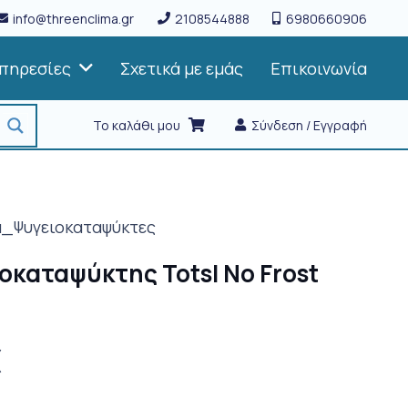
info@threenclima.gr
2108544888
6980660906
πηρεσίες
Σχετικά με εμάς
Επικοινωνία
Το καλάθι μου
Σύνδεση / Εγγραφή
α_Ψυγειοκαταψύκτες
ιοκαταψύκτης Totsl No Frost
Η
€
τρέχουσα