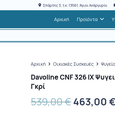
Σπάρτης 3, τ.κ. 13561, Άγιοι Ανάργυροι
Αρχική
Προϊόντα
Υ
Αρχική
Οικιακές Συσκευές
Ψυγεί
Davoline CNF 326 IX Ψυγε
Γκρί
Original
539,00
€
463,00
price