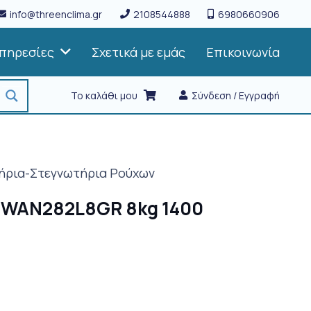
info@threenclima.gr
2108544888
6980660906
πηρεσίες
Σχετικά με εμάς
Επικοινωνία
Το καλάθι μου
Σύνδεση / Εγγραφή
ήρια-Στεγνωτήρια Ρούχων
 WAN282L8GR 8kg 1400