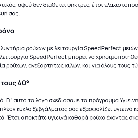
τικός, αφού δεν διαθέτει ψήκτρες, έτσι ελαχιστοποι
ευή σας.
ρόνο
α πλυντήρια ρούχων με λειτουργία SpeedPerfect μειώ
 λειτουργία SpeedPerfect μπορεί να χρησιμοποιηθε
τία ρούχων, ανεξαρτήτως κιλών, και για όλους τους 
στους 40°
ό. Γι’ αυτό το λόγο σχεδιάσαμε το πρόγραμμα Υγιειν
ιπλέον κύκλο ξεβγάλματος σάς εξασφαλίζει υγιεινά 
ά. Έτσι αποκτάτε υγιεινά καθαρά ρούχα έχοντας σκο