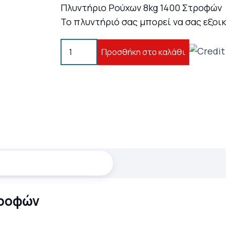
Πλυντήριο Ρούχων 8kg 1400 Στροφών
Το πλυντήριό σας μπορεί να σας εξοι
Bosch
Προσθήκη στο καλάθι
Πλυντήριο
Ρούχων
WAN282L8GR
8kg
1400
Στροφών
ποσότητα
τροφών