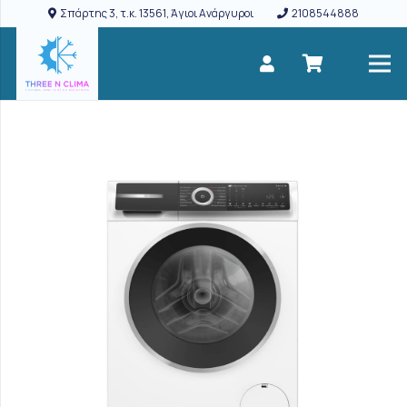
Σπάρτης 3, τ.κ. 13561, Άγιοι Ανάργυροι
2108544888