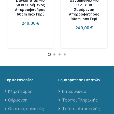
Davoline HQ Pro
Davoline GP
GR-IX 90
PLUS GR-IX 60
Συρόμενος
Συρόμενος
Απορροφητήρας
Απορροφητήρας
90cm Inox Γκρί
60cm Inox Γκρί
249,00
€
139,00
€
Top Κατηγορίες
Εξυπηρέτηση Πελατών
Κλιματισμός
Επικοινωνία
Θέρμανση
Τρόποι Πληρωμής
Οικιακές συσκευές
Τρόποι Αποστολής