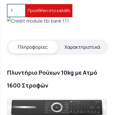
Bosch
Προσθήκη στο καλάθι
Πλυντήριο
Ρούχων
WGH2560LGR
10kg
με
Πληροφορίες
Χαρακτηριστικά
Ατμό
1600
Στροφών
Πλυντήριο Ρούχων 10kg με Ατμό
ποσότητα
1600 Στροφών