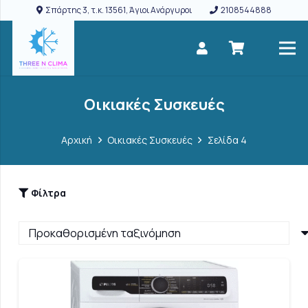
Σπάρτης 3, τ.κ. 13561, Άγιοι Ανάργυροι
2108544888
Οικιακές Συσκευές
Αρχική
Οικιακές Συσκευές
Σελίδα 4
Φίλτρα